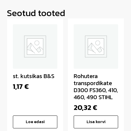
Seotud tooted
st. kutsikas B&S
Rohutera
transpordikate
1,17
€
D300 FS360, 410,
460, 490 STIHL
20,32
€
Loe edasi
Lisa korvi