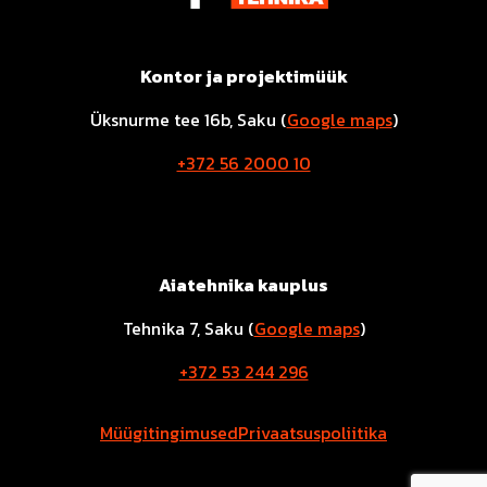
Kontor ja projektimüük
Üksnurme tee 16b, Saku (
Google maps
)
+372 56 2000 10
Aiatehnika kauplus
Tehnika 7, Saku (
Google maps
)
+372 53 244 296
Müügitingimused
Privaatsuspoliitika