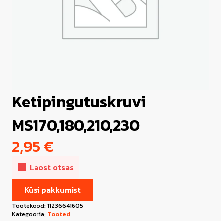
Ketipingutuskruvi
MS170,180,210,230
2,95
€
Laost otsas
Küsi pakkumist
Tootekood:
11236641605
Kategooria:
Tooted