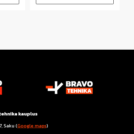
tehnika kauplus
7, Saku (
Google maps
)