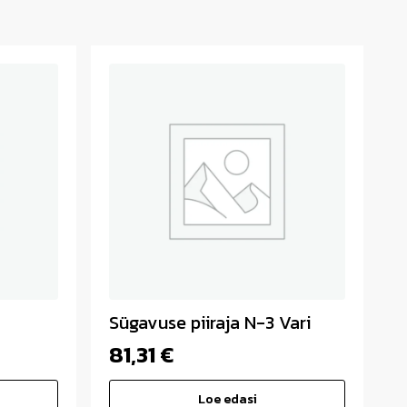
Sügavuse piiraja N-3 Vari
81,31
€
Loe edasi