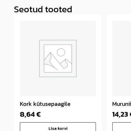
Seotud tooted
Kork kütusepaagile
Muruni
8,64
€
14,23
Lisa korvi