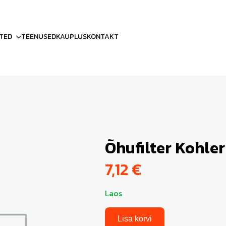
TED
TEENUSED
KAUPLUS
KONTAKT
Õhufilter Kohle
7,12
€
Laos
Lisa korvi