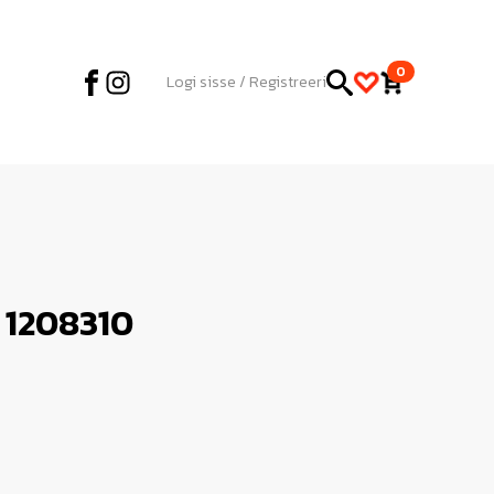
0
Logi sisse / Registreeri
r 1208310