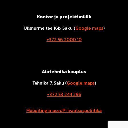
Kontor ja projektimüük
Üksnurme tee 16b, Saku (
Google maps
)
+372 56 2000 10
Aiatehnika kauplus
Tehnika 7, Saku (
Google maps
)
+372 53 244 296
Müügitingimused
Privaatsuspoliitika