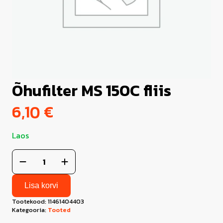
Õhufilter MS 150C fliis
6,10
€
Laos
Õhufilter
MS
150C
fliis
kogus
Lisa korvi
Tootekood:
11461404403
Kategooria:
Tooted