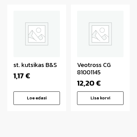
st. kutsikas B&S
Veotross CG
81001145
1,17
€
12,20
€
Loe edasi
Lisa korvi