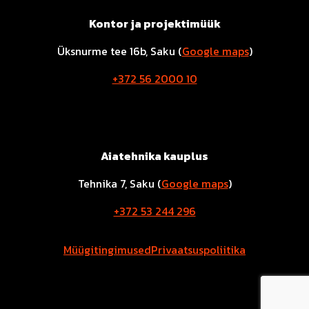
Kontor ja projektimüük
Üksnurme tee 16b, Saku (
Google maps
)
+372 56 2000 10
Aiatehnika kauplus
Tehnika 7, Saku (
Google maps
)
+372 53 244 296
Müügitingimused
Privaatsuspoliitika