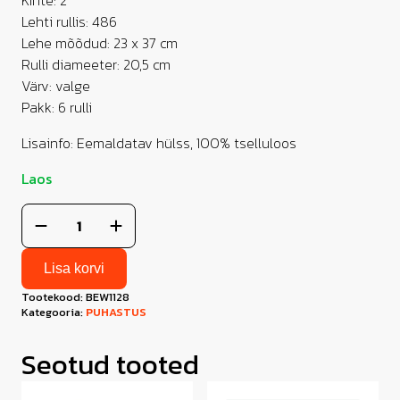
Kihte: 2
Lehti rullis: 486
Lehe mõõdud: 23 x 37 cm
Rulli diameeter: 20,5 cm
Värv: valge
Pakk: 6 rulli
Lisainfo: Eemaldatav hülss, 100% tselluloos
Laos
Rullpaber
160
meetrit,
2-
kihiline
Lisa korvi
valge
20cm
Tootekood:
BEW1128
tselluloos
Kategooria:
PUHASTUS
kogus
Seotud tooted