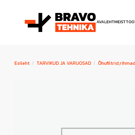
AVALEHT
MEIST
TOO
Esileht
TARVIKUD JA VARUOSAD
Õhufiltrid,rihma