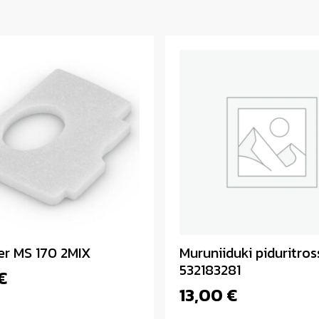
er MS 170 2MIX
Muruniiduki piduritros
532183281
€
13,00
€