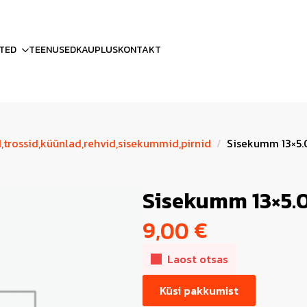
TED
TEENUSED
KAUPLUS
KONTAKT
d,trossid,küünlad,rehvid,sisekummid,pirnid
Sisekumm 13×5.
Sisekumm 13×5.0
9,00
€
Laost otsas
Küsi pakkumist