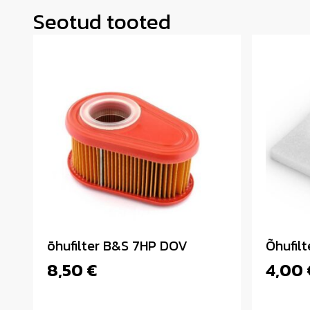
Seotud tooted
õhufilter B&S 7HP DOV
Õhufilt
8,50
€
4,00