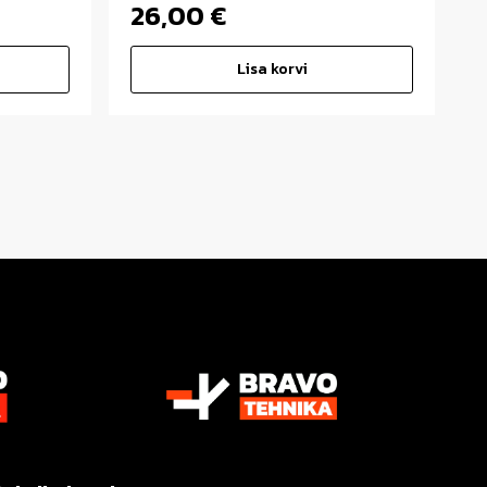
26,00
€
Lisa korvi