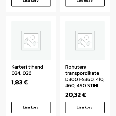
Lisa korvi
Loe edasi
Karteri tihend
Rohutera
024, 026
transpordikate
D300 FS360, 410,
1,83
€
460, 490 STIHL
20,32
€
Lisa korvi
Lisa korvi