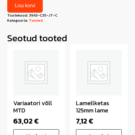
Lisa korvi
Tootekood:
3943-C35-JT-C
Kategooria:
Tooted
Seotud tooted
Variaatori võll
Lamellketas
MTD
125mm lame
63,02
€
7,12
€