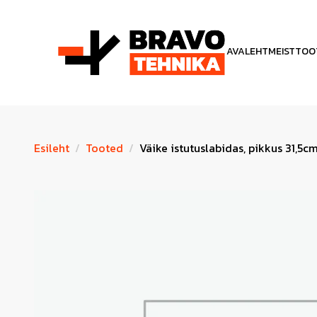
AVALEHT
MEIST
TOO
Esileht
Tooted
Väike istutuslabidas, pikkus 31,5c