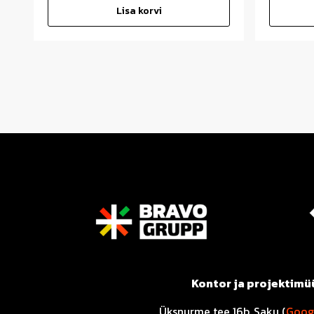
Lisa korvi
Kontor ja projektimü
Üksnurme tee 16b, Saku (
Goog