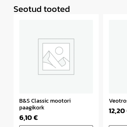
Seotud tooted
B&S Classic mootori
Veotro
paagikork
12,20
6,10
€