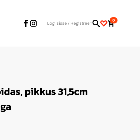
0
Logi sisse / Registreeri
idas, pikkus 31,5cm
aga