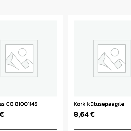
ss CG 81001145
Kork kütusepaagile
€
8,64
€