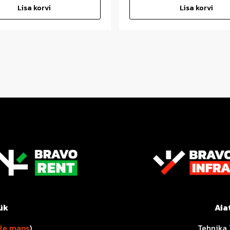
Lisa korvi
Lisa korvi
ük
Aia
le maps
)
Tehnika 