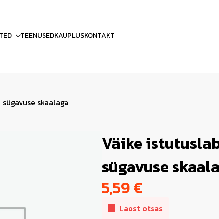
TED
TEENUSED
KAUPLUS
KONTAKT
m sügavuse skaalaga
Väike istutuslab
sügavuse skaal
5,59
€
Laost otsas