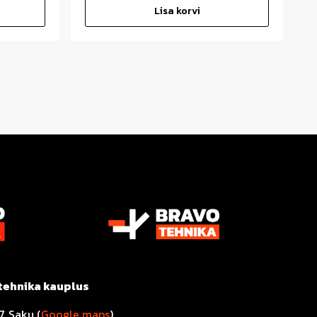
Lisa korvi
tehnika kauplus
7, Saku (
Google maps
)